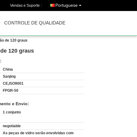
Portuguese
Vendas e Suporte :
CONTROLE DE QUALIDADE
ção de 120 graus
 de 120 graus
:
China
Sanjing
CE,ISO9001
FPGR-50
ento e Envio:
1 conjunto
negotiable
As peças de vidro serão envolvidas com