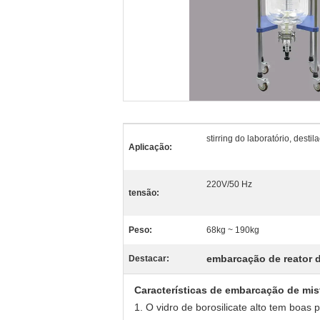
stirring do laboratório, destil
Aplicação:
220V/50 Hz
tensão:
Peso:
68kg ~ 190kg
embarcação de reator d
Destacar:
Características de embarcação de mis
1.
O vidro de borosilicate alto tem boas 