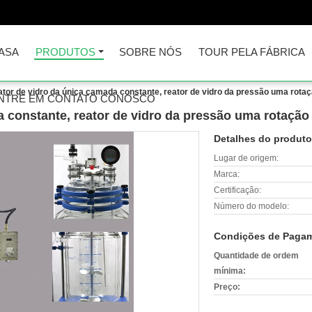
ASA
PRODUTOS
SOBRE NÓS
TOUR PELA FÁBRICA
tor de vidro da única camada constante, reator de vidro da pressão uma rota
NTRE EM CONTATO CONOSCO
 constante, reator de vidro da pressão uma rotação
Detalhes do produto
Lugar de origem:
Marca:
Certificação:
Número do modelo:
Condições de Pagam
Quantidade de ordem
mínima:
Preço: