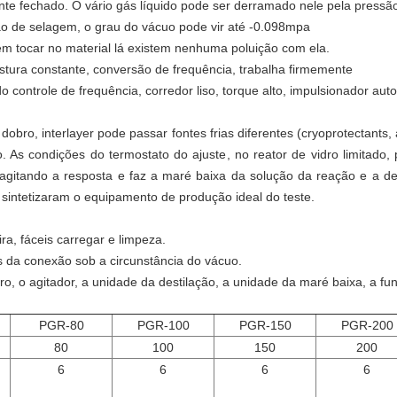
te fechado. O vário gás líquido pode ser derramado nele pela pressão
ão de selagem, o grau do vácuo pode vir até -0.098mpa
 tocar no material lá existem nenhuma poluição com ela.
istura constante, conversão de frequência, trabalha firmemente
controle de frequência, corredor liso, torque alto, impulsionador auto
 dobro, interlayer pode passar fontes frias diferentes (cryoprotectant
. As condições do termostato do ajuste, no reator de vidro limitado
agitando a resposta e faz a maré baixa da solução da reação e a des
 sintetizaram o equipamento de produção ideal do teste.
ra, fáceis carregar e limpeza.
s da conexão sob a circunstância do vácuo.
o, o agitador, a unidade da destilação, a unidade da maré baixa, a fun
PGR-80
PGR-100
PGR-150
PGR-200
80
100
150
200
6
6
6
6