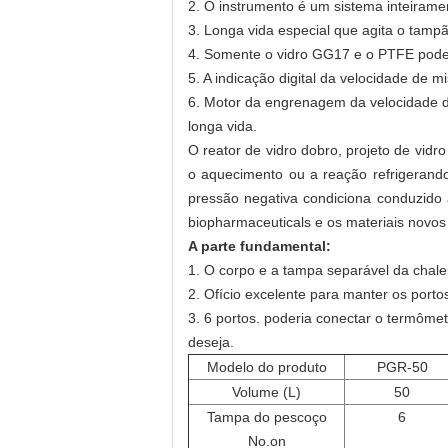
2.
O instrumento é um sistema inteiramen
3.
Longa vida especial que agita o tamp
4.
Somente o vidro GG17 e o PTFE podem
5.
A indicação digital da velocidade de m
6.
Motor da engrenagem da velocidade do 
longa vida.
O reator de vidro dobro, projeto de vidro
o aquecimento ou a reação refrigerando
pressão negativa condiciona conduzido 
biopharmaceuticals e os materiais novos
A parte fundamental:
1.
O corpo e a tampa separável da chalei
2.
Ofício excelente para manter os porto
3.
6 portos. poderia conectar o termômetr
deseja.
Modelo do produto
PGR-50
Volume (L)
50
Tampa do pescoço
6
No.on