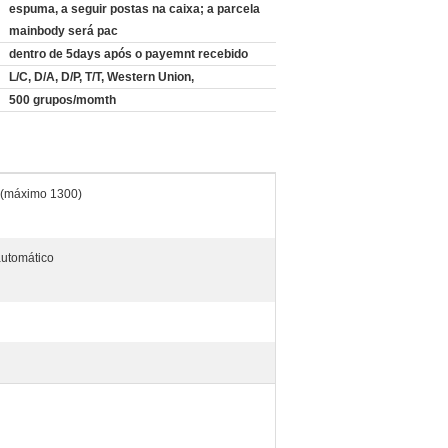
:
espuma, a seguir postas na caixa; a parcela
mainbody será pac
dentro de 5days após o payemnt recebido
L/C, D/A, D/P, T/T, Western Union,
500 grupos/momth
(máximo 1300)
utomático