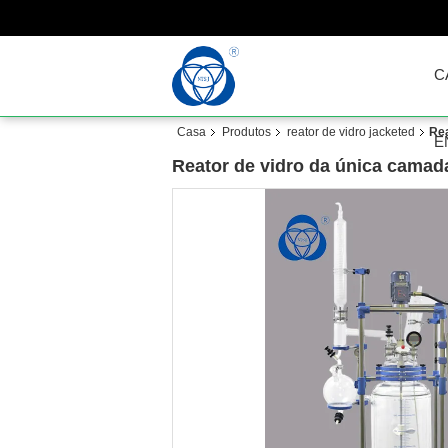
C
Casa
Produtos
reator de vidro jacketed
Rea
E
Reator de vidro da única camada