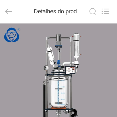
2025
Nantong
Sanjing
Detalhes do produto
Chemglass
Co.,Ltd.
All
Rights
Reserved.
CASA
PRODUTOS
SOBRE
NÓS
TOUR
PELA
FÁBRICA