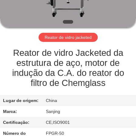
CONTROLE
DE
QUALIDADE
Reator de vidro jacketed
ENTRE
EM
Reator de vidro Jacketed da
CONTATO
estrutura de aço, motor de
CONOSCO
indução da C.A. do reator do
filtro de Chemglass
MAPA
DO
Lugar de origem:
China
SITE
Marca:
Sanjing
Certificação:
CE,ISO9001
PRIVACY
Número do
FPGR-50