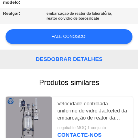
POLICY
modelo:
Realçar:
,
embarcação de reator do laboratório
reator do vidro de borosilicate
FALE CONOSCO!
DESDOBRAR DETALHES
Produtos similares
Velocidade controlada
uniforme de vidro Jacketed da
embarcação de reator da
alimentação conveniente
negotiable MOQ:1 conjunto
CONTACTE-NOS