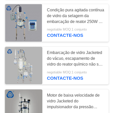
Condição pura agitada contínua
de vidro da selagem da
embarcação de reator 250W do
tanque PTFE nova
negotiable MOQ:1 conjunto
CONTACTE-NOS
Embarcação de vidro Jacketed
do vácuo, escapamento de
vidro do reator químico não sem
poluição
negotiable MOQ:1 conjunto
CONTACTE-NOS
Motor de baixa velocidade de
vidro Jacketed do
impulsionador da pressão
negativa da embarcação da