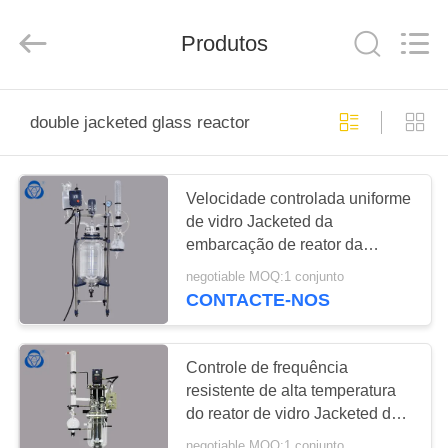
2025
Nantong
Sanjing
Produtos
Chemglass
Co.,Ltd.
All
Rights
Reserved.
CASA
double jacketed glass reactor
PRODUTOS
Velocidade controlada uniforme
de vidro Jacketed da
SOBRE
embarcação de reator da
NÓS
alimentação conveniente
negotiable MOQ:1 conjunto
CONTACTE-NOS
TOUR
PELA
Controle de frequência
FÁBRICA
resistente de alta temperatura
do reator de vidro Jacketed da
destilação
negotiable MOQ:1 conjunto