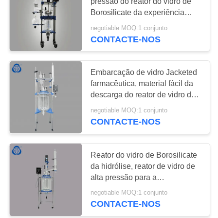
pressão do reator do vidro de
POLICY
Borosilicate da experiência
ajustável
negotiable MOQ:1 conjunto
CONTACTE-NOS
Embarcação de vidro Jacketed
farmacêutica, material fácil da
descarga do reator de vidro da
dupla camada
negotiable MOQ:1 conjunto
CONTACTE-NOS
Reator do vidro de Borosilicate
da hidrólise, reator de vidro de
alta pressão para a
concentração
negotiable MOQ:1 conjunto
CONTACTE-NOS