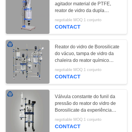
agitador material de PTFE,
reator de vidro da dupla
camada à prova de explosões
negotiable MOQ:1 conjunto
CONTACT
Reator do vidro de Borosilicate
do vácuo, tampa de vidro da
chaleira do reator químico
separadamente
negotiable MOQ:1 conjunto
CONTACT
Válvula constante do funil da
pressão do reator do vidro de
Borosilicate da experiência
ajustável
negotiable MOQ:1 conjunto
CONTACT