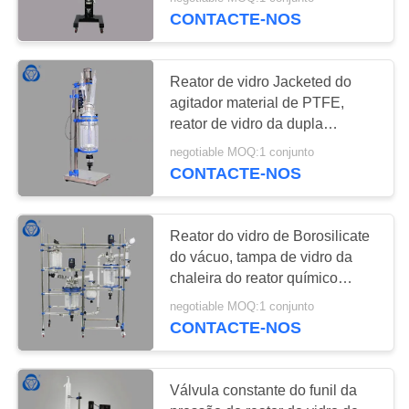
CONTROLE
CONTACTE-NOS
DE
QUALIDADE
Reator de vidro Jacketed do
agitador material de PTFE,
ENTRE
reator de vidro da dupla
camada à prova de explosões
EM
negotiable MOQ:1 conjunto
CONTACTE-NOS
CONTATO
CONOSCO
Reator do vidro de Borosilicate
do vácuo, tampa de vidro da
MAPA
chaleira do reator químico
DO
separadamente
negotiable MOQ:1 conjunto
SITE
CONTACTE-NOS
PRIVACY
Válvula constante do funil da