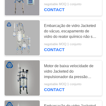
tanque PTFE nova
negotiable MOQ:1 conjunto
CONTACT
Embarcação de vidro Jacketed
do vácuo, escapamento de
vidro do reator químico não sem
poluição
negotiable MOQ:1 conjunto
CONTACT
Motor de baixa velocidade de
vidro Jacketed do
impulsionador da pressão
negativa da embarcação da
negotiable MOQ:1 conjunto
operação lisa
CONTACT
Embarcação de vidro Jacketed