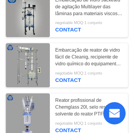
de agitação Multilayer das
lâminas para materiais viscosos
da vasta gama
negotiable MOQ:1 conjunto
CONTACT
Embarcação de reator de vidro
fácil de Cleanig, recipiente de
vidro químico do equipamento
do reator
negotiable MOQ:1 conjunto
CONTACT
Reator profissional de
Chemglass 20l, selo resistente
solvente do reator PTFE do
vidro de Borosilicate
negotiable MOQ:1 conjunto
CONTACT