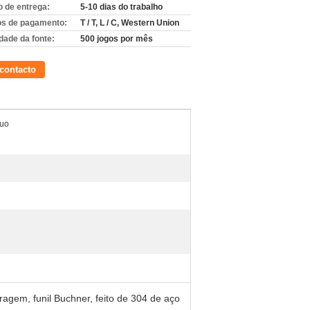
 de entrega:
5-10 dias do trabalho
s de pagamento:
T / T, L / C, Western Union
dade da fonte:
500 jogos por mês
contacto
cuo
tragem, funil Buchner, feito de 304 de aço