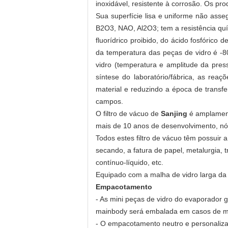
inoxidável, resistente à corrosão. Os pr
Sua superfície lisa e uniforme não asseg
B2O3, NAO, Al2O3; tem a resistência quím
fluorídrico proibido, do ácido fosfórico
da temperatura das peças de vidro é -8
vidro (temperatura e amplitude da pres
síntese do laboratório/fábrica, as reaç
material e reduzindo a época de transfe
campos.
O filtro de vácuo de
Sanjing
é amplament
mais de 10 anos de desenvolvimento, nós j
Todos estes filtro de vácuo têm possuir a
secando, a fatura de papel, metalurgia,
contínuo-líquido, etc.
Equipado com a malha de vidro larga da 
Empacotamento
- As mini peças de vidro do evaporador g
mainbody será embalada em casos de m
- O empacotamento neutro e personaliza