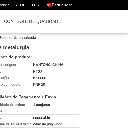
Portuguese
orte :
86-513-8118-3816
CONTROLE DE QUALIDADE
 Buchner da metalurgia
a metalurgia
lhes do produto:
 de origem:
NANTONG, CHINA
:
NTSJ
icação:
ISO9001
o do modelo:
PRF-10
ições de Pagamento e Envio:
idade de ordem
1 conjunto
a:
:
negotiable
hes da embalagem:
caso do polywood