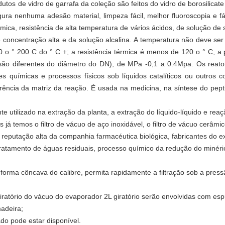
odutos de vidro de garrafa da coleção são feitos do vidro de borosilica
ura nenhuma adesão material, limpeza fácil, melhor fluoroscopia e fá
ica, resistência de alta temperatura de vários ácidos, de solução de s
 de concentração alta e da solução alcalina. A temperatura não deve ser
0 o ° 200 C do ° C +; a resistência térmica é menos de 120 o ° C, 
são diferentes do diâmetro do DN), de MPa -0,1 a 0.4Mpa. Os reato
ões químicas e processos físicos sob líquidos catalíticos ou outros
rência da matriz da reação. É usada na medicina, na síntese do pept
e utilizado na extração da planta, a extração do
líquido-
líquido e rea
á temos o filtro de vácuo de aço inoxidável, o filtro de vácuo cerâmico,
 reputação alta da companhia farmacéutica biológica, fabricantes do ex
 tratamento de águas residuais, processo químico da redução do minér
forma côncava do calibre, permita rapidamente a filtração sob a press
iratório do vácuo do evaporador 2L giratório serão envolvidas com esp
adeira;
do pode estar disponível.