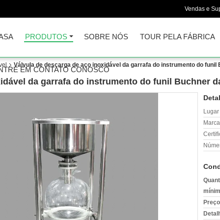
Vendas e Sup
ASA
PRODUTOS
SOBRE NÓS
TOUR PELA FÁBRICA
vel
Válvula de descarga de aço inoxidável da garrafa do instrumento do funil
NTRE EM CONTATO CONOSCO
idável da garrafa do instrumento do funil Buchner d
Deta
Lugar
Marca
Certif
Númer
Cond
Quant
mínim
Preço
Detal