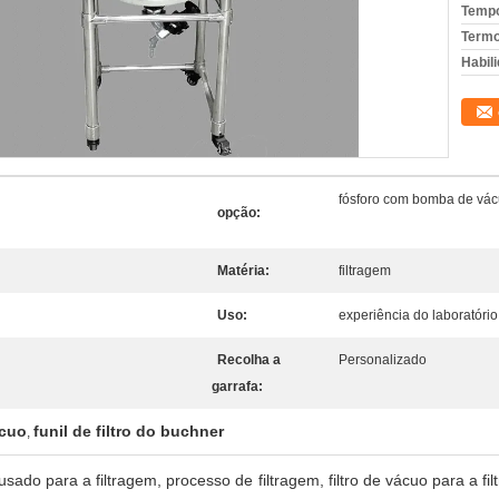
Tempo
Termo
Habili
fósforo com bomba de vá
opção:
Matéria:
filtragem
Uso:
experiência do laboratório
Recolha a
Personalizado
garrafa:
ácuo
funil de filtro do buchner
,
sado para a filtragem, processo de filtragem, filtro de vácuo para a fil