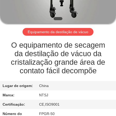
CONTROLE
DE
QUALIDADE
Equipamento da destilação de vácuo
ENTRE
EM
O equipamento de secagem
CONTATO
da destilação de vácuo da
CONOSCO
cristalização grande área de
contato fácil decompõe
MAPA
DO
Lugar de origem:
China
SITE
Marca:
NTSJ
Certificação:
CE,ISO9001
PRIVACY
Número do
FPGR-50