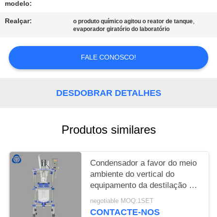
POLICY
modelo:
Realçar:
,
o produto químico agitou o reator de tanque
evaporador giratório do laboratório
FALE CONOSCO!
DESDOBRAR DETALHES
Produtos similares
Condensador a favor do meio
ambiente do vertical do
equipamento da destilação de
vácuo
negotiable MOQ:1SET
CONTACTE-NOS