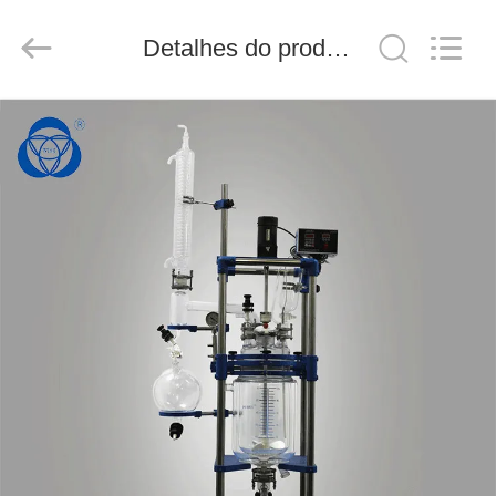
2025
Nantong
Sanjing
Detalhes do produto
Chemglass
Co.,Ltd.
All
Rights
Reserved.
CASA
PRODUTOS
SOBRE
NÓS
TOUR
PELA
FÁBRICA