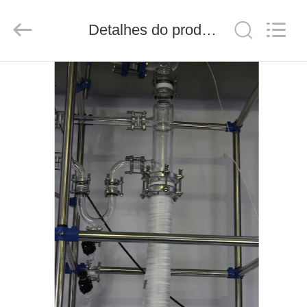
2025
Nantong
Sanjing
Detalhes do produto
Chemglass
Co.,Ltd.
All
Rights
Reserved.
CASA
PRODUTOS
SOBRE
NÓS
TOUR
PELA
FÁBRICA