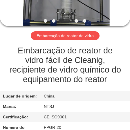
CONTROLE
DE
QUALIDADE
Embarcação de reator de vidro
ENTRE
EM
Embarcação de reator de
CONTATO
vidro fácil de Cleanig,
CONOSCO
recipiente de vidro químico do
equipamento do reator
MAPA
DO
Lugar de origem:
China
SITE
Marca:
NTSJ
Certificação:
CE,ISO9001
PRIVACY
Número do
FPGR-20