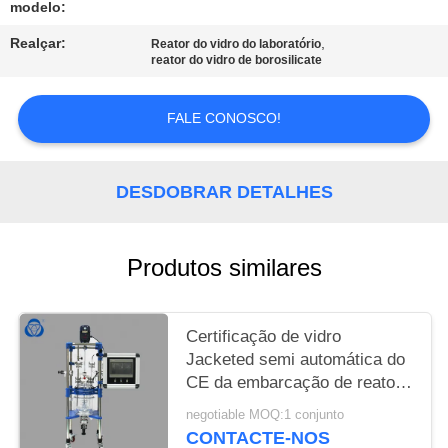
POLICY
modelo:
Realçar:
,
Reator do vidro do laboratório
reator do vidro de borosilicate
FALE CONOSCO!
DESDOBRAR DETALHES
Produtos similares
Certificação de vidro
Jacketed semi automática do
CE da embarcação de reator
220V 50Hz
negotiable MOQ:1 conjunto
CONTACTE-NOS